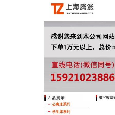
瀛︾敓搴
公寓床系列
学生床系列