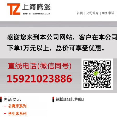
首页
|
公司简介
|
服务承诺
鏂版鍩硅妗屾
公寓床系列
学生床系列