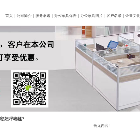
首页
|
公司简介
|
服务承诺
|
办公家具保养
|
办公家具图片
|
客户名录
|
企业文
х彮妞呯郴鍒?
暂无内容!