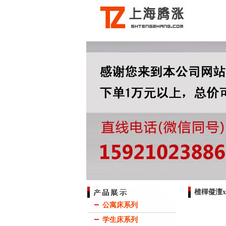
楂樿儗澶
公寓床系列
学生床系列